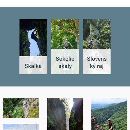
Sokolie
Slovens
Skalka
skaly
ký raj