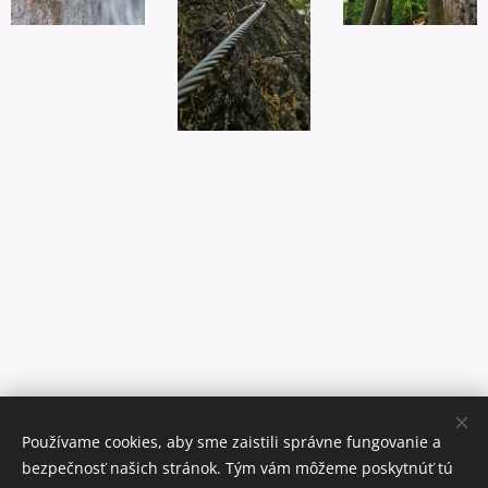
Používame cookies, aby sme zaistili správne fungovanie a
bezpečnosť našich stránok. Tým vám môžeme poskytnúť tú